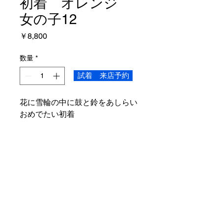
初着 オレンジ
女の子12
価
￥8,800
格
数量
*
試着 来店予約
花に雪輪の中に鼓と鈴をあしらい
おめでたい初着
レンタル内容
初着・襦袢・帽子・涎掛け