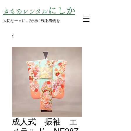
にしか
きものレンタル
​大切な一日に、記憶に残る着物を
成人式 振袖 エ