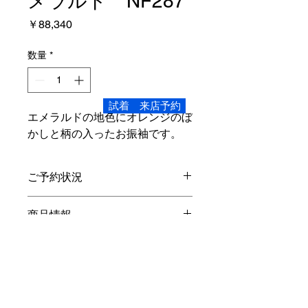
メラルド NF287
価
￥88,340
格
数量
*
試着 来店予約
エメラルドの地色にオレンジのぼ
かしと柄の入ったお振袖です。
ご予約状況
こちらの商品、ご試着頂けます。
商品情報
Mサイズ
レンタル内容
身丈4尺3寸 162.8
cm
裄1尺7寸5
分 66.3
cm
袖丈2尺8寸5分108cm
振袖・長襦袢
(
半衿付き
)
・袋帯・重ね
対象身長…150
cm
～160
cm
オプション
衿・帯締め・帯揚げ・草履バック・シ
素材…正絹
ョール・着物ハンガー・着装小物・貸