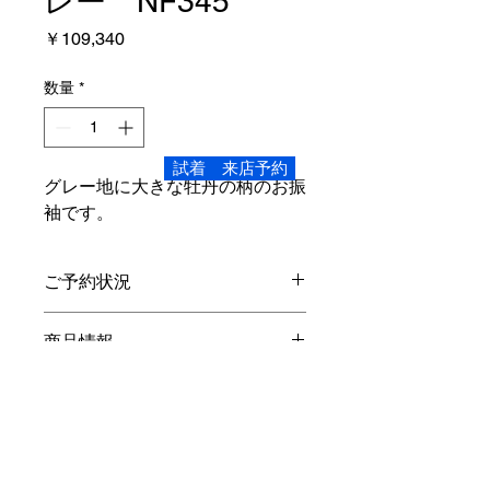
レー NF345
価
￥109,340
格
数量
*
試着 来店予約
グレー地に大きな牡丹の柄のお振
袖です。
ご予約状況
こちらの商品、ご試着頂けます。
商品情報
Mサイズ
レンタル内容
身丈4尺3寸5分 164.7
cm
裄1尺7寸
5分 66.3
cm
袖丈2尺8寸5
振袖・長襦袢
(
半衿付き
)
・袋帯・重ね
分 108cm
オプション
衿・帯締め・帯揚げ・草履バック・シ
対象身長…150
cm
～160
cm
ョール・着物ハンガー・着装小物・貸