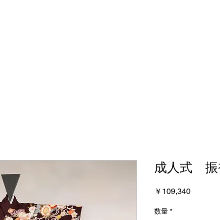
成人式 振袖
価
￥109,340
格
数量
*