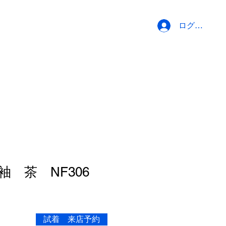
ログイン
 茶 NF306
試着 来店予約