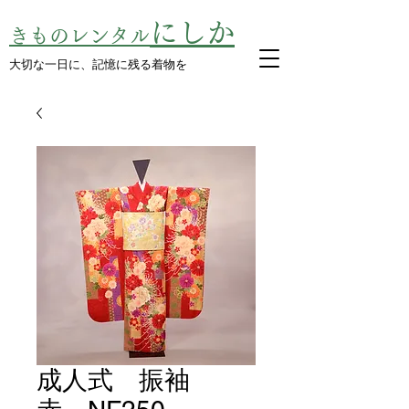
にしか
きものレンタル
​大切な一日に、記憶に残る着物を
成人式 振袖