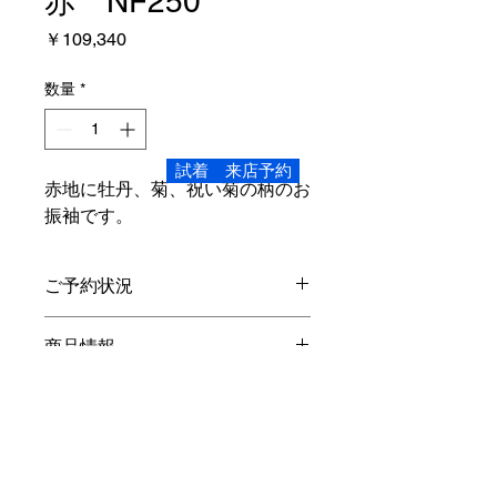
赤 NF250
価
￥109,340
格
数量
*
試着 来店予約
赤地に牡丹、菊、祝い菊の柄のお
振袖です。
ご予約状況
こちらの商品、ご試着頂けます。
商品情報
Mサイズ
レンタル内容
身丈4尺4寸 166.6
cm
裄1尺8寸
68
cm
袖丈3尺 113.7cm
振袖・長襦袢
(
半衿付き
)
・袋帯・重ね
対象身長…150
cm
～160
cm
オプション
衿・帯締め・帯揚げ・草履バック・シ
素材…正絹
ョール・着物ハンガー・着装小物・貸