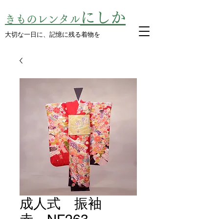
にしか
きものレンタル
​大切な一日に、記憶に残る着物を
成人式 振袖