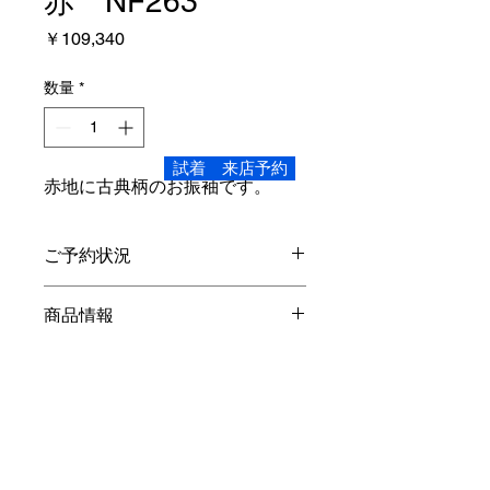
赤 NF263
価
￥109,340
格
数量
*
試着 来店予約
赤地に古典柄のお振袖です。
ご予約状況
こちらの商品、ご試着頂けます。
商品情報
Mサイズ
レンタル内容
身丈4尺3寸 162.8
cm
裄1尺7寸
64.3
cm
袖丈2尺7寸５分
振袖・長襦袢
(
半衿付き
)
・袋帯・重ね
104.3cm
オプション
衿・帯締め・帯揚げ・草履バック・シ
対象身長…150
cm
～160
cm
ョール・着物ハンガー・着装小物・貸
素材…正絹
安心パック￥
55
,000-
出バック