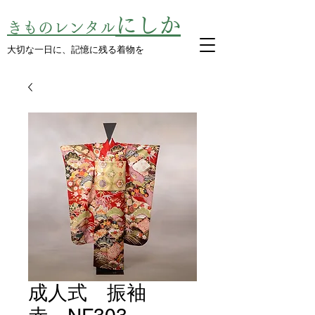
にしか
きものレンタル
​大切な一日に、記憶に残る着物を
成人式 振袖