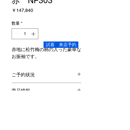
赤 NF303
価
￥147,840
格
数量
*
試着 来店予約
赤地に松竹梅の柄の入った豪華な
お振袖です。
ご予約状況
こちらの商品、ご試着頂けます。
商品情報
Mサイズ
レンタル内容
身丈4尺3寸 162.8
cm
裄1尺8寸
68
cm
袖丈3尺 113.7cm
振袖・長襦袢
(
半衿付き
)
・袋帯・重ね
対象身長…150
cm
～160
cm
オプション
衿・帯締め・帯揚げ・草履バック・シ
素材…正絹
ョール・着物ハンガー・着装小物・貸