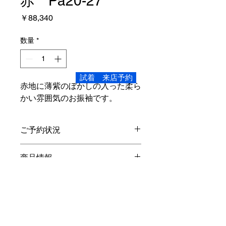
赤 Pa20-27
価
￥88,340
格
数量
*
試着 来店予約
赤地に薄紫のぼかしの入った柔ら
かい雰囲気のお振袖です。
ご予約状況
こちらの商品、ご試着頂けます。
商品情報
サイズ
レンタル内容
身丈4尺4寸 166.6
cm
裄1尺8寸
68
cm
袖丈3尺 113.7cm
振袖・長襦袢
(
半衿付き
)
・袋帯・重ね
対象身長…150
cm
～160
cm
オプション
衿・帯締め・帯揚げ・草履バック・シ
素材…正絹
ョール・着物ハンガー・着装小物・貸