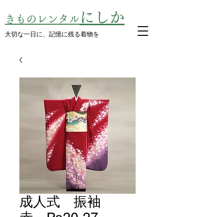
にしか
きものレンタル
​大切な一日に、記憶に残る着物を
成人式 振袖