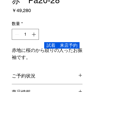
赤 Pa20-28
価
￥49,280
格
数量
*
試着 来店予約
赤地に桜のから絞りの入ったお振
袖です。
ご予約状況
こちらの商品、ご試着頂けます。
商品情報
Sサイズ
レンタル内容
身丈4尺２寸３分 160.3
cm
裄1尺7
寸5分 66.3
cm
袖丈2尺7寸
振袖・長襦袢
(
半衿付き
)
・袋帯・重ね
102.3cm
オプション
衿・帯締め・帯揚げ・草履バック・シ
対象身長…145
cm
～155
cm
ョール・着物ハンガー・着装小物・貸