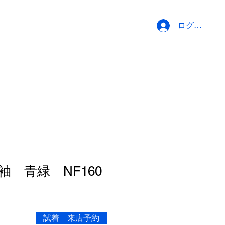
ログイン
袖 青緑 NF160
試着 来店予約