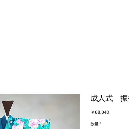
成人式 振
価
￥88,340
格
数量
*