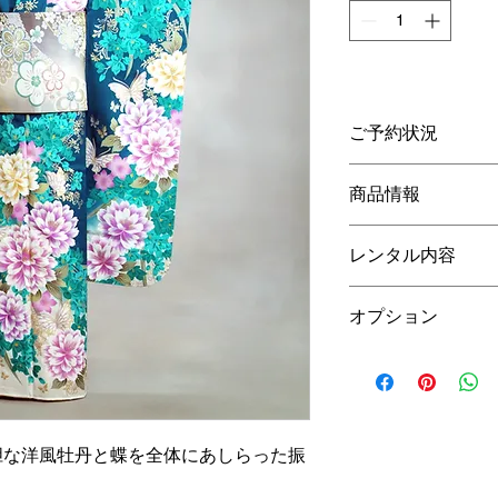
ご予約状況
こちらの商品は、ご
商品情報
Sサイズ
レンタル内容
身丈4尺2寸 159
cm
8寸
106
cm
対象身長 145cm～1
オプション
振袖・長襦袢(半衿付
素材…正絹
げ・草履バック・シ
取扱説明…ガード加
安心パック￥
55
,000-
貸出バック
うになっています。
当日準備（着付ヘア
※補正のタオル・肌
濡らしたりはせず当
ヘアメイク）
※前撮り衣装代は、
胆な洋風牡丹と蝶を全体にあしらった振