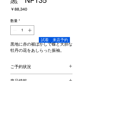
黒 NF135
価
￥88,340
格
数量
*
試着 来店予約
黒地に赤の裾ぼかしで蝶と大胆な
牡丹の花をあしらった振袖。
ご予約状況
こちらの商品は、ご試着いただけま
商品情報
す。
Sサイズ
レンタル内容
身丈4尺2寸5分 161cm 裄1尺7寸5
分 66.3cm
袖丈2尺9寸 109.7
cm
振袖・長襦袢(半衿付き)・袋帯・重ね
対象身長 145cm～155cm
オプション
衿・帯締め・帯揚げ・草履バック・シ
素材…正絹
ョール・着物ハンガー・着装小物・貸