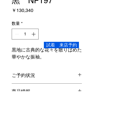
黒 NF197
価
￥130,340
格
数量
*
試着 来店予約
黒地に古典的な花々を散りばめた
華やかな振袖。
ご予約状況
こちらの商品は、ご試着いただけま
商品情報
す。
Mサイズ
レンタル内容
身丈4尺4寸 166.6cm 裄1尺8寸
68cm
袖丈3尺 113.7
cm
振袖・長襦袢(半衿付き)・袋帯・重ね
対象身長 150cm～165cm
オプション
衿・帯締め・帯揚げ・草履バック・シ
素材…正絹
ョール・着物ハンガー・着装小物・貸