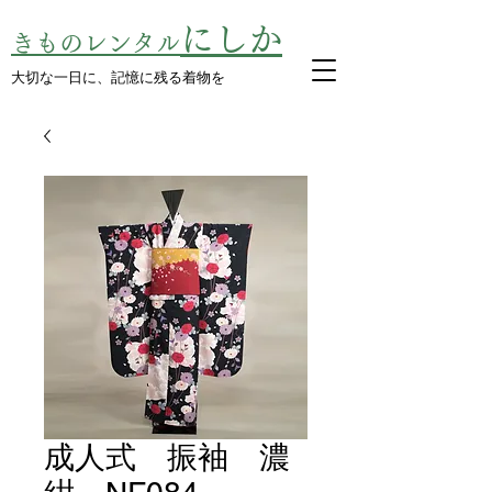
にしか
きものレンタル
​大切な一日に、記憶に残る着物を
成人式 振袖 濃