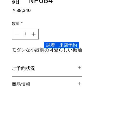
紺 NF084
価
￥88,340
格
数量
*
試着 来店予約
モダンな小紋調の可愛らしい振袖
ご予約状況
こちらの商品は、ご試着いただけま
商品情報
す。
Sサイズ
レンタル内容
身丈4尺2寸3分 160.3cm 裄1尺7寸
5分 66.3cm
袖丈２尺7寸9分
振袖・長襦袢(半衿付き)・袋帯・重ね
105.6
cm
オプション
衿・帯締め・帯揚げ・草履バック・シ
対象身長 145cm～ 158cm
ョール・着物ハンガー・着装小物・貸
素材…正絹
安心パック￥
55
,000-
出バック