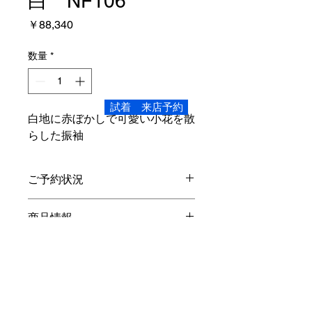
白 NF106
価
￥88,340
格
数量
*
試着 来店予約
白地に赤ぼかしで可愛い小花を散
らした振袖
ご予約状況
こちらの商品は、ご試着いただけま
商品情報
す。
Sサイズ
レンタル内容
身丈4尺1寸5分 157.2cm 裄1尺7
寸 64.3cm
袖丈2尺7寸 102.3
cm
振袖・長襦袢(半衿付き)・袋帯・重ね
対象身長 140cm～ 150cm
オプション
衿・帯締め・帯揚げ・草履バック・シ
素材…正絹
ョール・着物ハンガー・着装小物・貸