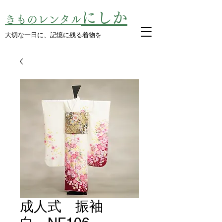
にしか
きものレンタル
​大切な一日に、記憶に残る着物を
成人式 振袖