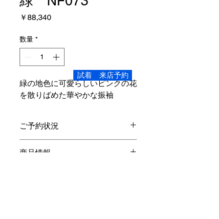
緑 NF073
価
￥88,340
格
数量
*
試着 来店予約
緑の地色に可愛らしいピンクの花
を散りばめた華やかな振袖
ご予約状況
こちらの商品は、ご試着いただけま
商品情報
す。
Sサイズ
レンタル内容
身丈4尺
2寸
159cm 裄1尺7寸5分
66.3cm 袖丈2尺8寸 106cm
振袖・長襦袢(半衿付き)・袋帯・重ね
対象身長 145cm～155cm
オプション
衿・帯締め・帯揚げ・草履バック・シ
素材…正絹
ョール・着物ハンガー・着装小物・貸