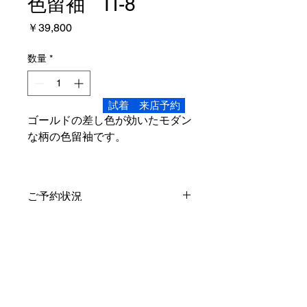
色留袖 IT-8
価
￥39,800
格
数量
*
試着 来店予約
ゴールドの差し色が効いたモダン
な柄の色留袖です。
ご予約状況
こちらの商品、ご試着いただけます。
商品情報
Lサイズ
レンタル内容
身丈4尺4寸6分 169
cm
裄1尺7寸7
分 67
cm
袖丈1尺3寸 49cm
色留袖・長襦袢
(
半衿付き
)
・袋帯・重
対象身長…155
cm
～170
cm