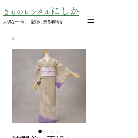
にしか
きものレンタル
​大切な一日に、記憶に残る着物を