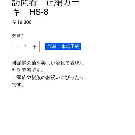
訪問着 正絹カー
キ HS-8
価
￥19,800
格
数量
*
試着 来店予約
琳派調の菊を美しい流れで表現し
た訪問着です。
ご家族や親族のお祝いにぴったり
です。
ご予約状況
こちらの商品は、ご試着いただけま
商品情報
す。
Mサイズ