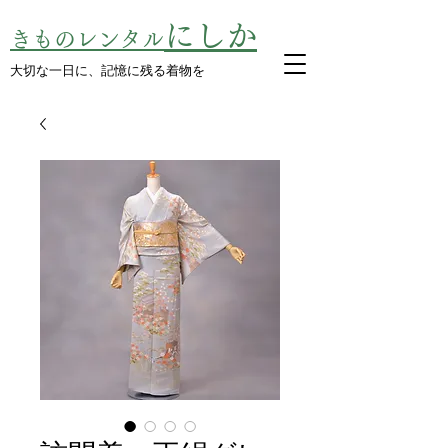
にしか
きものレンタル
​大切な一日に、記憶に残る着物を