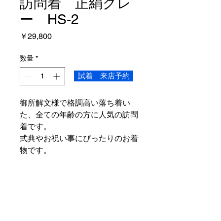
訪問着 正絹グレ
ー HS-2
価
￥29,800
格
数量
*
試着 来店予約
御所解文様で格調高い落ち着い
た、全ての年齢の方に人気の訪問
着です。
式典やお祝い事にぴったりのお着
物です。
ご予約状況
こちらの商品は、ご試着いただけま
商品情報
す。